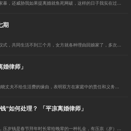
家暴，还威胁我如果提离婚就鱼死网破，这样的日子我实在过…
七期
仪式，共同生活不到三个月，女方就各种理由回娘家了，多次…
离婚律师」
知晓丈夫不给生活费的缘由，表明双方在家庭中的责任和义务…
钱”如何处理？ 「平凉离婚律师」
，压岁钱是春节拜年时长辈给晚辈的一种礼金，有压祟（岁）…