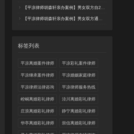
【平凉律师胡森轩亲办案例】男女双方自2023年开始长期分居，代理女方起诉后积极收集证据，法院最终认定分居事实一次判决离婚，三个孩子均由女方抚养，大额债务男方负担（案例36）
【平凉律师胡森轩亲办案例】男女双方通过游戏认识后领证，婚后多次离婚无果，代理女方起诉后实现四天快速调解离婚（案例35）
标签列表
平凉离婚案件律师
平凉彩礼案件律师
平凉继承案件律师
平凉婚姻家庭律师
平凉律师法律咨询
平凉律师服务热线
崆峒离婚彩礼律师
泾川离婚彩礼律师
庄浪离婚彩礼律师
静宁离婚彩礼律师
华亭离婚彩礼律师
崇信离婚彩礼律师