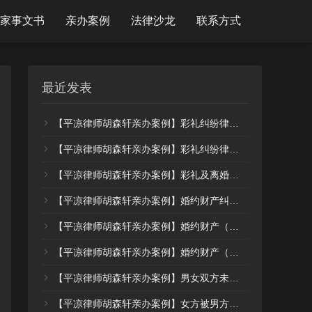
家事文书
亲办案例
法律沙龙
联系方式
最近发表
【平凉律师胡森轩亲办案例】彩礼纠纷律师代理三被告积极应诉，法院判决彩礼少退还，驳回其他全部诉求（案例18）
【平凉律师胡森轩亲办案例】彩礼纠纷律师及时介入，居中多次调解，被告当场履行部分，下剩部分尽快全额支付（案例17）
【平凉律师胡森轩亲办案例】彩礼及离婚案件律师及时介入，调解免去全部抚养费、彩礼部分少退还13万（案例16）
【平凉律师胡森轩亲办案例】婚约财产纠纷（彩礼）及时诉讼止损，大额彩礼返还28.5万元，依法维护了当事人的合法权益（案例15）
【平凉律师胡森轩亲办案例】婚约财产（彩礼返还）纠纷，代理被告后积极应诉，彩礼少退近6万元（案例14）
【平凉律师胡森轩亲办案例】婚约财产（彩礼返还）纠纷，代理二审积极应诉，彩礼调解只返还9万元（案例13）
【平凉律师胡森轩亲办案例】男女双方未婚同居，期间产生债务纠纷，男方起诉后多次调解，最终仅退还不到20% （案例12）
【平凉律师胡森轩亲办案例】女方被男方带回家生小孩后，以自己有女朋友为由赶走，近期起诉要求支付高额抚养费，律师代理后判决的抚养费用大大降低支付标准（案例11）