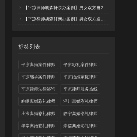
【平凉律师胡森轩亲办案例】男女双方自2023年开始长期分居，代理女方起诉后积极收集证据，法院最终认定分居事实一次判决离婚，三个孩子均由女方抚养，大额债务男方负担（案例36）
【平凉律师胡森轩亲办案例】男女双方通过游戏认识后领证，婚后多次离婚无果，代理女方起诉后实现四天快速调解离婚（案例35）
标签列表
平凉离婚案件律师
平凉彩礼案件律师
平凉继承案件律师
平凉婚姻家庭律师
平凉律师法律咨询
平凉律师服务热线
崆峒离婚彩礼律师
泾川离婚彩礼律师
庄浪离婚彩礼律师
静宁离婚彩礼律师
华亭离婚彩礼律师
崇信离婚彩礼律师