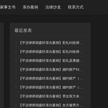
家事文书
亲办案例
法律沙龙
联系方式
最近发表
【平凉律师胡森轩亲办案例】彩礼纠纷律师代理三被告积极应诉，法院判决彩礼少退还，驳回其他全部诉求（案例18）
【平凉律师胡森轩亲办案例】彩礼纠纷律师及时介入，居中多次调解，被告当场履行部分，下剩部分尽快全额支付（案例17）
【平凉律师胡森轩亲办案例】彩礼及离婚案件律师及时介入，调解免去全部抚养费、彩礼部分少退还13万（案例16）
【平凉律师胡森轩亲办案例】婚约财产纠纷（彩礼）及时诉讼止损，大额彩礼返还28.5万元，依法维护了当事人的合法权益（案例15）
【平凉律师胡森轩亲办案例】婚约财产（彩礼返还）纠纷，代理被告后积极应诉，彩礼少退近6万元（案例14）
【平凉律师胡森轩亲办案例】婚约财产（彩礼返还）纠纷，代理二审积极应诉，彩礼调解只返还9万元（案例13）
【平凉律师胡森轩亲办案例】男女双方未婚同居，期间产生债务纠纷，男方起诉后多次调解，最终仅退还不到20% （案例12）
【平凉律师胡森轩亲办案例】女方被男方带回家生小孩后，以自己有女朋友为由赶走，近期起诉要求支付高额抚养费，律师代理后判决的抚养费用大大降低支付标准（案例11）