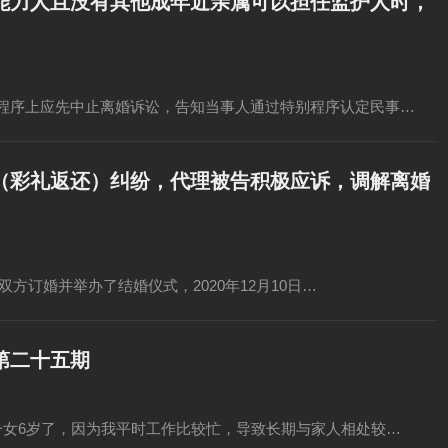
能力人且没有其他成年近亲属可以担任监护人时，
程序上应先中止离婚诉讼，告知当事人通过特别程序认定民事…
（彩礼返还）纠纷，代理被告积极应诉，调解离婚
双方订婚并举办了结婚仪式，2020年12月10日…
第二十五期
一女6岁了，因为我平时工作比较忙，导致长期与家人相处较…